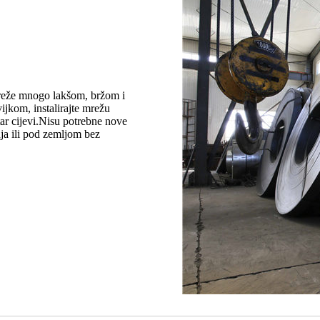
i mreže mnogo lakšom, bržom i
ijkom, instalirajte mrežu
tar cijevi.Nisu potrebne nove
a ili pod zemljom bez