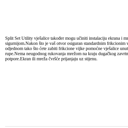
Split Set Utility vješalice također mogu učiniti instalaciju ekrana 
sigurnijom.Nakon što je vaš otvor osiguran standardnim frikcionim v
odjednom tako što ćete zabiti frikcione vijke pomoćne vješalice unu
rupe.Nema neugodnog rukovanja mrežom na kraju dugačkog zavrtnj
potpore.Ekran ili mreža čvršće prijanjaju uz stijenu.