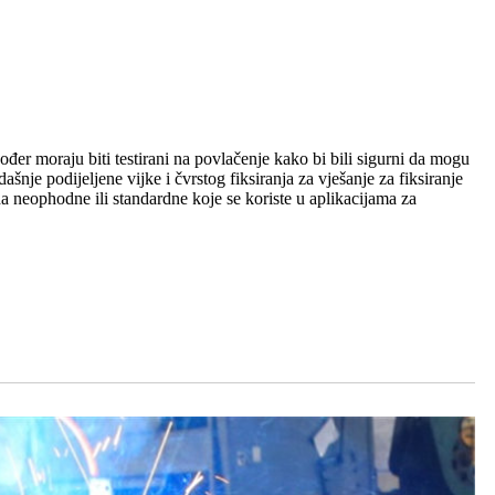
kođer moraju biti testirani na povlačenje kako bi bili sigurni da mogu
ašnje podijeljene vijke i čvrstog fiksiranja za vješanje za fiksiranje
žda neophodne ili standardne koje se koriste u aplikacijama za