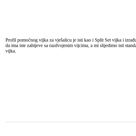
Profil pomoćnog vijka za vješalicu je isti kao i Split Set vijka i izrađu
da ima iste zahtjeve sa razdvojenim vijcima, a mi slijedimo isti sta
vijka.