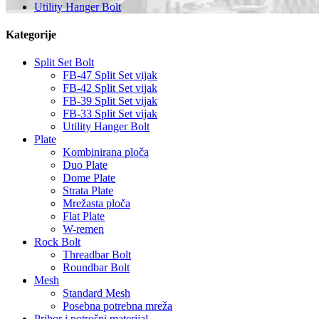
Utility Hanger Bolt
Kategorije
Split Set Bolt
FB-47 Split Set vijak
FB-42 Split Set vijak
FB-39 Split Set vijak
FB-33 Split Set vijak
Utility Hanger Bolt
Plate
Kombinirana ploča
Duo Plate
Dome Plate
Strata Plate
Mrežasta ploča
Flat Plate
W-remen
Rock Bolt
Threadbar Bolt
Roundbar Bolt
Mesh
Standard Mesh
Posebna potrebna mreža
Pribor i potrošni materijal