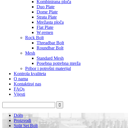
Kombinirana ploča
Duo Plate
Dome Plate
Strata Plate
Mrežasta ploča
Flat Plate
W-remen
Rock Bolt
Threadbar Bolt
Roundbar Bolt
Mesh
Standard Mesh
Posebna potrebna mreža
Pribor i potrošni materijal
Kontrola kvaliteta
O nama
Kontaktiraj nas
FAQs
Vijesti
Dom
Proizvodi
Split Set Bolt